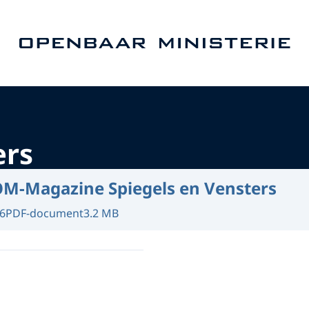
Naar de homepage van Openbaar Ministerie
ers
M-Magazine Spiegels en Vensters
6
PDF-document
3.2 MB