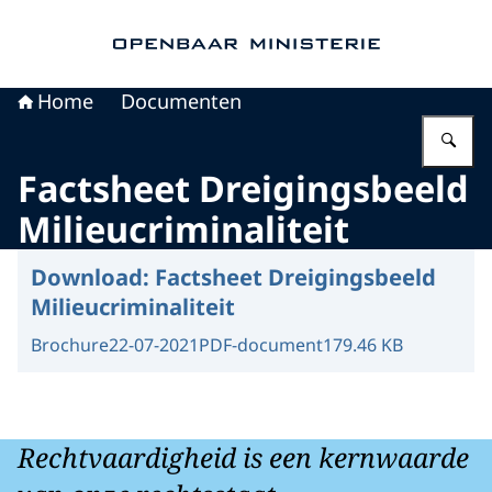
Naar de homepage van Openbaar Ministerie
Home
Documenten
Vu
Factsheet Dreigingsbeeld
Milieucriminaliteit
Download:
Factsheet Dreigingsbeeld
Milieucriminaliteit
Brochure
22-07-2021
PDF-document
179.46 KB
Rechtvaardigheid is een kernwaarde