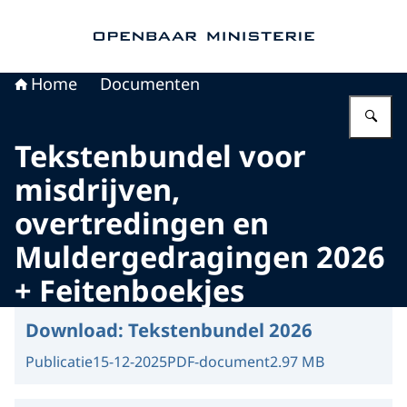
Naar de homepage van Openbaar Ministerie
Home
Documenten
Vu
Tekstenbundel voor
misdrijven,
overtredingen en
Muldergedragingen 2026
+ Feitenboekjes
Download:
Tekstenbundel 2026
Publicatie
15-12-2025
PDF-document
2.97 MB