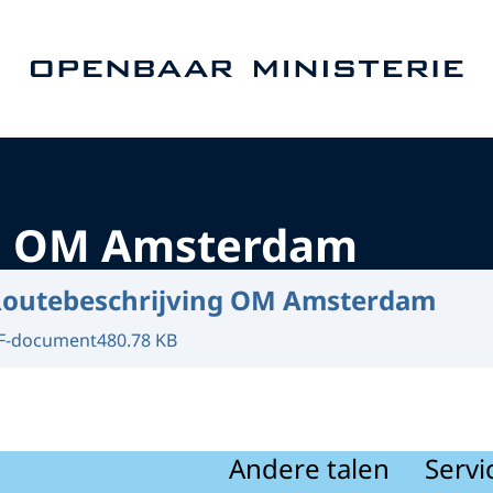
Naar de homepage van Openbaar Ministerie
ng OM Amsterdam
outebeschrijving OM Amsterdam
F-document
480.78 KB
Andere talen
Servi