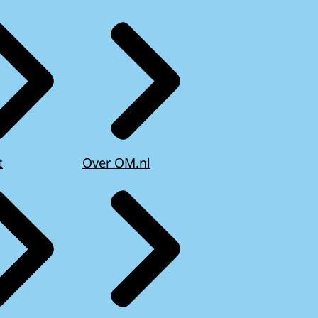
t
Over OM.nl