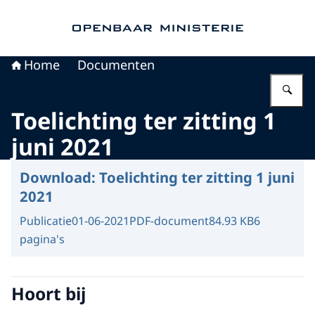
Naar de homepage van Openbaar Ministerie
Home
Documenten
Vu
Toelichting ter zitting 1
juni 2021
Download:
Toelichting ter zitting 1 juni
2021
Publicatie
01-06-2021
PDF-document
84.93 KB
6
pagina's
Hoort bij