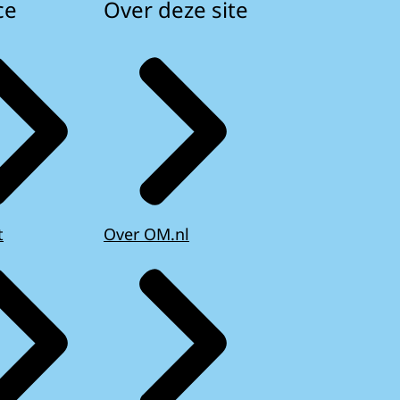
ce
Over deze site
t
Over OM.nl