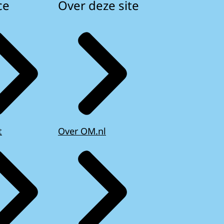
ce
Over deze site
t
Over OM.nl