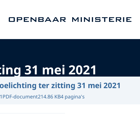
Naar de homepage van Openbaar Ministerie
tting 31 mei 2021
oelichting ter zitting 31 mei 2021
1
PDF-document
214.86 KB
4 pagina's