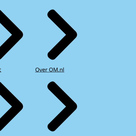
t
Over OM.nl