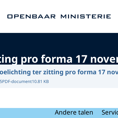
Naar de homepage van Openbaar Ministerie
itting pro forma 17 nov
oelichting ter zitting pro forma 17 n
5
PDF-document
10.81 KB
Andere talen
Servi