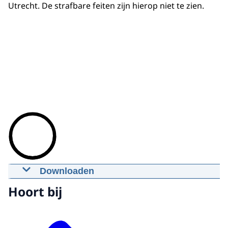
Utrecht. De strafbare feiten zijn hierop niet te zien.
Downloaden
Reconstructie (animatie) aanslag in en
Hoort bij
rond Utrechtse tram
05-03-2020
00:00:52
mp4
125 MB MB