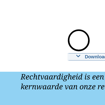
Downloa
MH17: Oekr
12-11-2020
m
Rechtvaardigheid is een
Downloa
kernwaarde van onze re