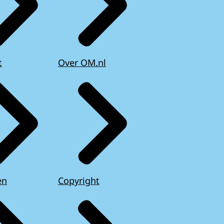
t
Over OM.nl
en
Copyright