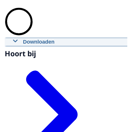
Downloaden
MH17: tapgesprek Kharchenko en
Hoort bij
Pulatov 16 juli 2014 13:26 uur
17-06-2021
00:02:23
mp4
84,6 MB
Download