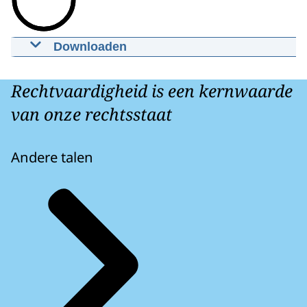
Downloaden
Vkontakte
16-05-2022
mp4
Rechtvaardigheid is een kernwaarde
Download
van onze rechtsstaat
Andere talen