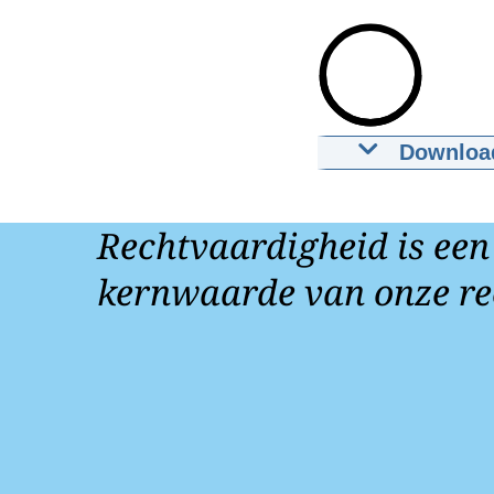
Downloa
Nieuwe wet
03-09-2024
m
Rechtvaardigheid is een
Downloa
kernwaarde van onze re