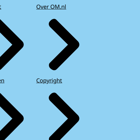
t
Over OM.nl
en
Copyright