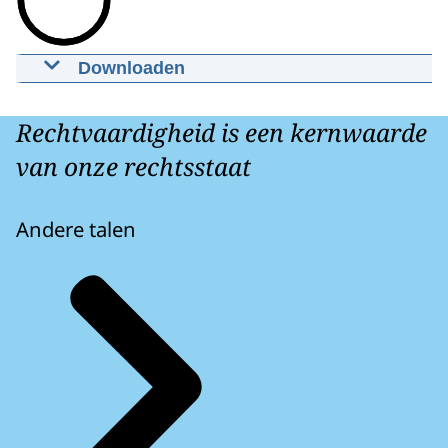
Downloaden
Burgerraadpleging
27-09-2024
00:53
mp4
Rechtvaardigheid is een kernwaarde
Download
van onze rechtsstaat
Andere talen