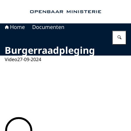
Naar de homepage van Openbaar Ministerie
Home
Documenten
Vu
Burgerraadpleging
Video
27-09-2024