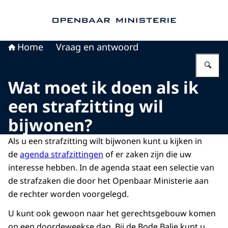
Naar de homepage van Openbaar Ministerie
Home
Vraag en antwoord
Vu
Wat moet ik doen als ik
een strafzitting wil
bijwonen?
Als u een strafzitting wilt bijwonen kunt u kijken in
de
agenda strafzittingen
of er zaken zijn die uw
interesse hebben. In de agenda staat een selectie van
de strafzaken die door het Openbaar Ministerie aan
de rechter worden voorgelegd.
U kunt ook gewoon naar het gerechtsgebouw komen
op een doordeweekse dag. Bij de Bode Balie kunt u