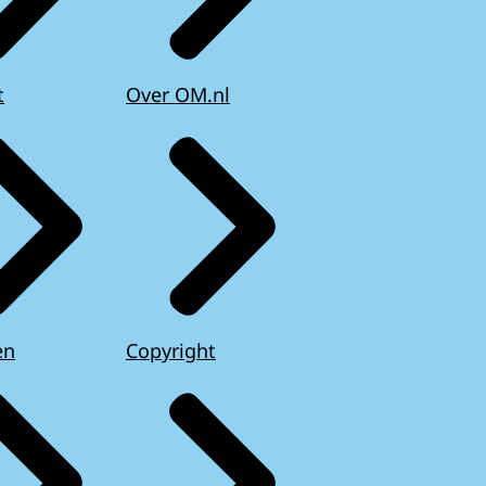
t
Over OM.nl
en
Copyright