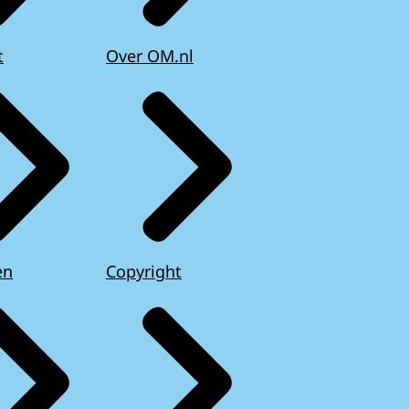
t
Over OM.nl
en
Copyright