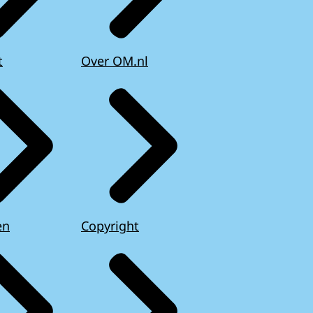
t
Over OM.nl
en
Copyright