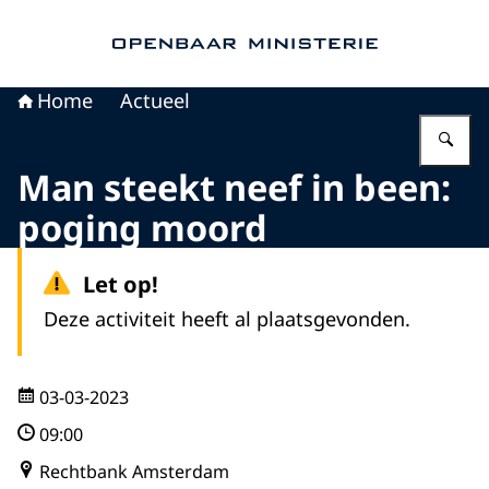
Naar de homepage van Openbaar Ministerie
Home
Actueel
Vu
Man steekt neef in been:
poging moord
Let op!
Deze activiteit heeft al plaatsgevonden.
03-03-2023
09:00
Rechtbank Amsterdam