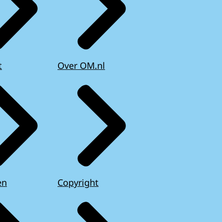
t
Over OM.nl
en
Copyright