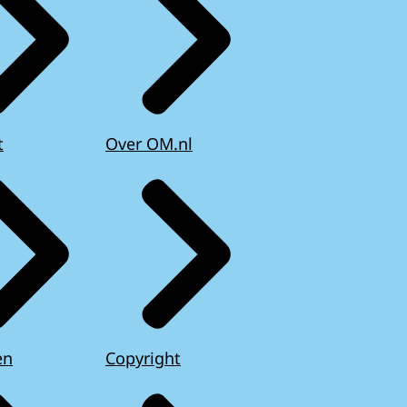
t
Over OM.nl
en
Copyright