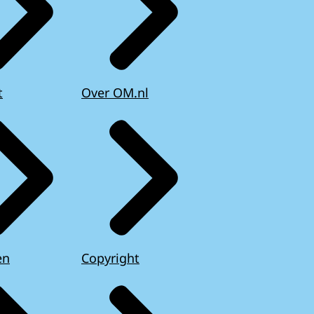
t
Over OM.nl
en
Copyright