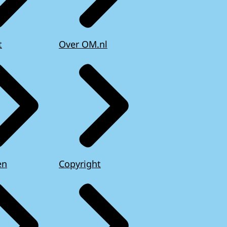
t
Over OM.nl
en
Copyright