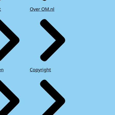
t
Over OM.nl
en
Copyright