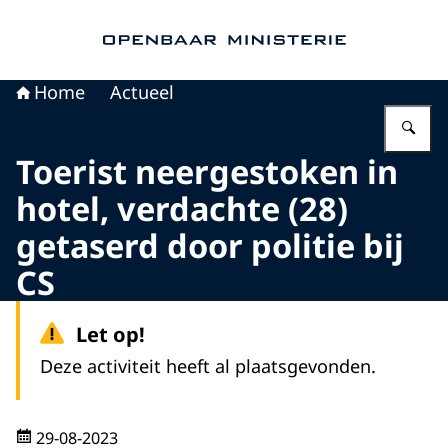
Naar de homepage van Openbaar Ministerie
Home
Actueel
Vu
Toerist neergestoken in
hotel, verdachte (28)
getaserd door politie bij
CS
Let op!
Deze activiteit heeft al plaatsgevonden.
29-08-2023