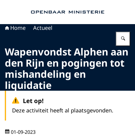
Naar de homepage van Openbaar Ministerie
Home
Actueel
Vu
Wapenvondst Alphen aan
den Rijn en pogingen tot
mishandeling en
liquidatie
Let op!
Deze activiteit heeft al plaatsgevonden.
01-09-2023