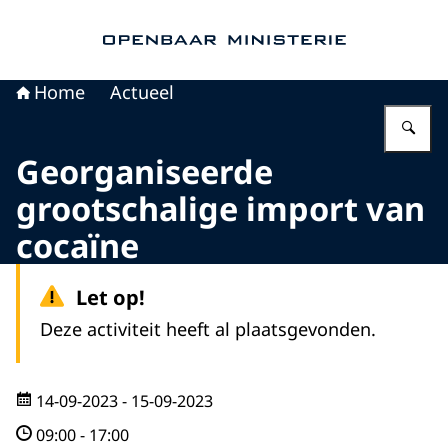
Naar de homepage van Openbaar Ministerie
Home
Actueel
Vu
Georganiseerde
grootschalige import van
cocaïne
Let op!
Deze activiteit heeft al plaatsgevonden.
14-09-2023
- 15-09-2023
09:00
-
17:00