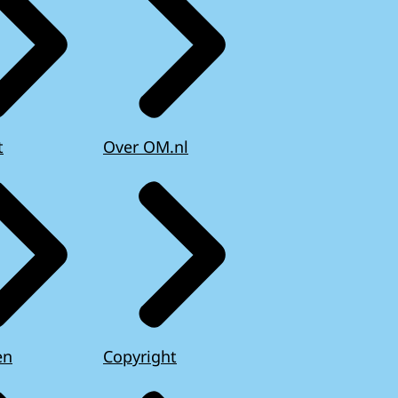
t
Over OM.nl
en
Copyright