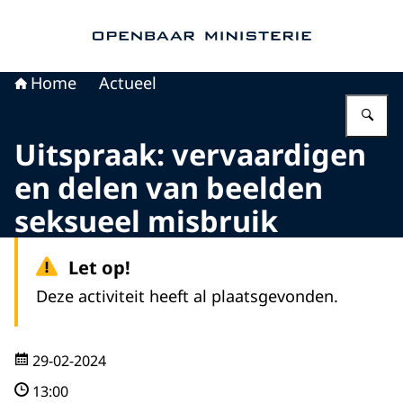
Naar de homepage van Openbaar Ministerie
Home
Actueel
Vu
Uitspraak: vervaardigen
en delen van beelden
seksueel misbruik
Let op!
Deze activiteit heeft al plaatsgevonden.
29-02-2024
13:00