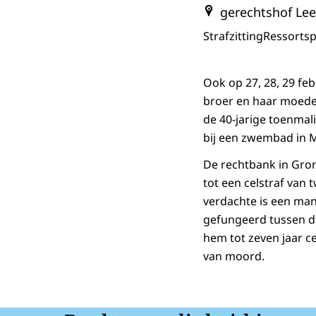
gerechtshof Le
Strafzitting
Ressortsp
Ook op 27, 28, 29 fe
broer en haar moede
de 40-jarige toenmal
bij een zwembad in
De rechtbank in Gro
tot een celstraf van 
verdachte is een man
gefungeerd tussen de
hem tot zeven jaar c
van moord.