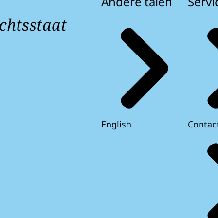
Andere talen
Servi
chtsstaat
English
Contac