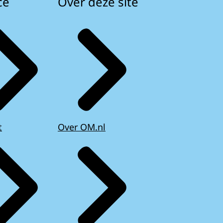
ce
Over deze site
t
Over OM.nl