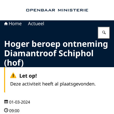
Naar de homepage van Openbaar Ministerie
Home
Actueel
Vu
Hoger beroep ontneming
Diamantroof Schiphol
(hof)
Let op!
Deze activiteit heeft al plaatsgevonden.
01-03-2024
09:00