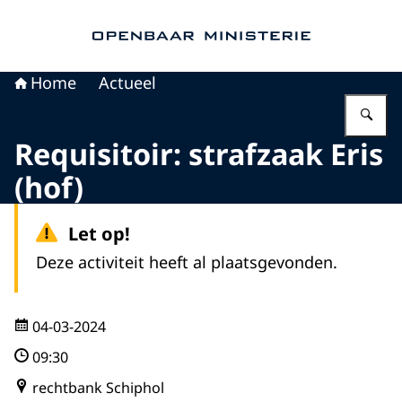
Naar de homepage van Openbaar Ministerie
Home
Actueel
Vu
Requisitoir: strafzaak Eris
(hof)
Let op!
Deze activiteit heeft al plaatsgevonden.
04-03-2024
09:30
rechtbank Schiphol