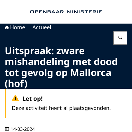
Naar de homepage van Openbaar Ministerie
Home
Actueel
Vu
Uitspraak: zware
mishandeling met dood
tot gevolg op Mallorca
(hof)
Let op!
Deze activiteit heeft al plaatsgevonden.
14-03-2024