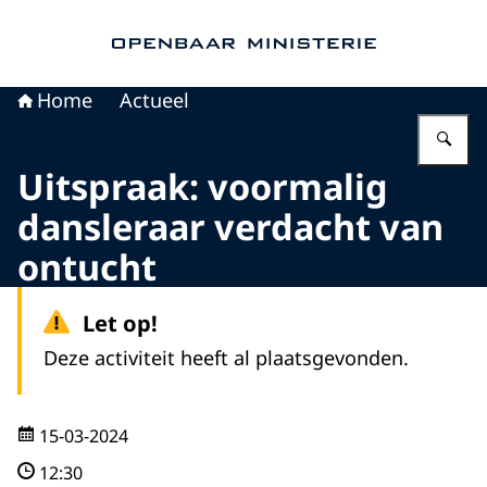
Naar de homepage van Openbaar Ministerie
Home
Actueel
Vu
Uitspraak: voormalig
dansleraar verdacht van
ontucht
Let op!
Deze activiteit heeft al plaatsgevonden.
15-03-2024
12:30