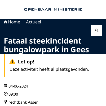
Naar de homepage van Openbaar Ministerie
Home
Actueel
Vu
Fataal steekincident
bungalowpark in Gees
Let op!
Deze activiteit heeft al plaatsgevonden.
04-06-2024
09:00
rechtbank Assen