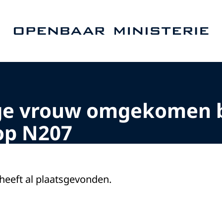
Naar de homepage van Openbaar Ministerie
ige vrouw omgekomen b
op N207
 heeft al plaatsgevonden.