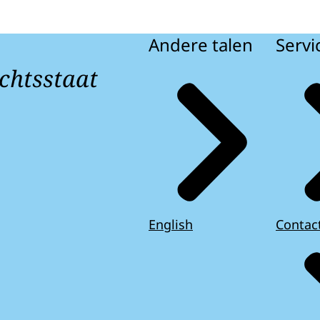
Andere talen
Servi
chtsstaat
English
Contac