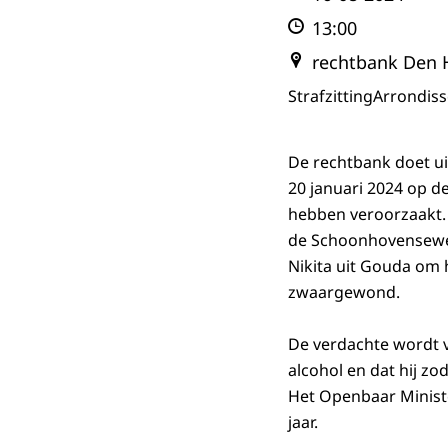
13:00
rechtbank Den 
Strafzitting
Arrondis
De rechtbank doet ui
20 januari 2024 op d
hebben veroorzaakt. Z
de Schoonhovenseweg.
Nikita uit Gouda om 
zwaargewond.
De verdachte wordt v
alcohol en dat hij z
Het Openbaar Ministe
jaar.