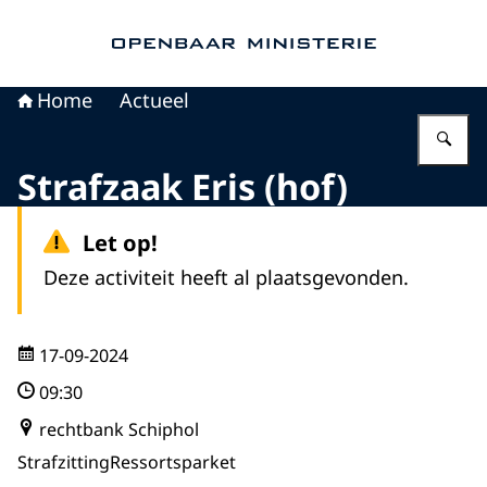
Naar de homepage van Openbaar Ministerie
Home
Actueel
Vu
Strafzaak Eris (hof)
Let op!
Deze activiteit heeft al plaatsgevonden.
17-09-2024
09:30
rechtbank Schiphol
Strafzitting
Ressortsparket