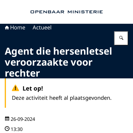
Naar de homepage van Openbaar Ministerie
Home
Actueel
Vu
Agent die hersenletsel
veroorzaakte voor
rechter
Let op!
Deze activiteit heeft al plaatsgevonden.
26-09-2024
13:30