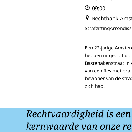
09:00
Rechtbank Ams
Strafzitting
Arrondis
Een 22-jarige Amster
hebben uitgebuit doo
Bastenakenstraat in
van een fles met bra
bewoner van de straa
zich had.
Rechtvaardigheid is een
kernwaarde van onze re