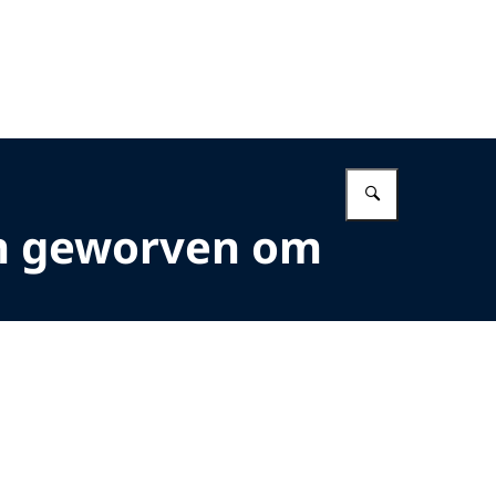
Vul in wat 
en geworven om