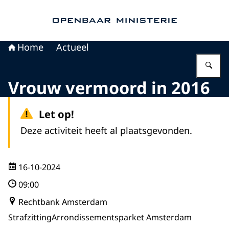
Naar de homepage van Openbaar Ministerie
Home
Actueel
Vu
Vrouw vermoord in 2016
Let op!
Deze activiteit heeft al plaatsgevonden.
16-10-2024
09:00
Rechtbank Amsterdam
Strafzitting
Arrondissementsparket Amsterdam