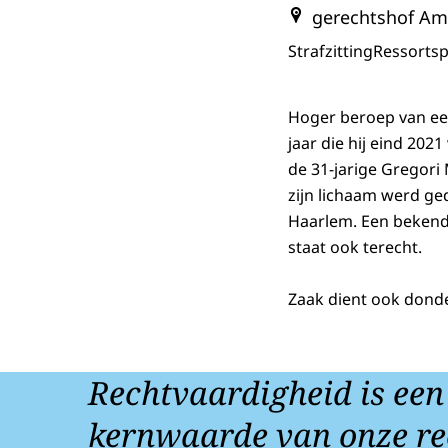
gerechtshof A
Strafzitting
Ressortsp
Hoger beroep van een
jaar die hij eind 20
de 31-jarige Gregor
zijn lichaam werd ge
Haarlem. Een bekend
staat ook terecht.
Zaak dient ook dond
Rechtvaardigheid is een
kernwaarde van onze re