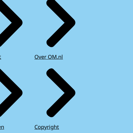
t
Over OM.nl
en
Copyright