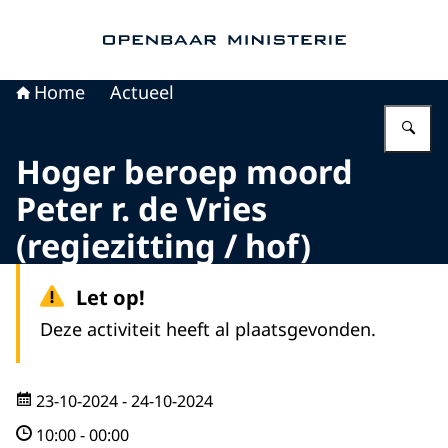
Naar de homepage van Openbaar Ministerie
Home
Actueel
Vu
Hoger beroep moord
Peter r. de Vries
(regiezitting / hof)
Let op!
Deze activiteit heeft al plaatsgevonden.
23-10-2024
- 24-10-2024
10:00
-
00:00