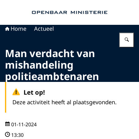
Naar de homepage van Openbaar Ministerie
Home
Actueel
Vu
Man verdacht van
mishandeling
politieambtenaren
Let op!
Deze activiteit heeft al plaatsgevonden.
01-11-2024
13:30