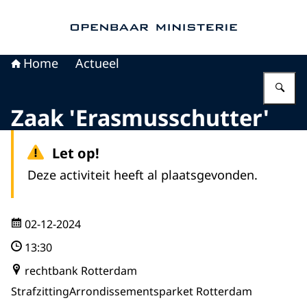
Naar de homepage van Openbaar Ministerie
Home
Actueel
Vu
Zaak 'Erasmusschutter'
Let op!
Deze activiteit heeft al plaatsgevonden.
02-12-2024
13:30
rechtbank Rotterdam
Strafzitting
Arrondissementsparket Rotterdam