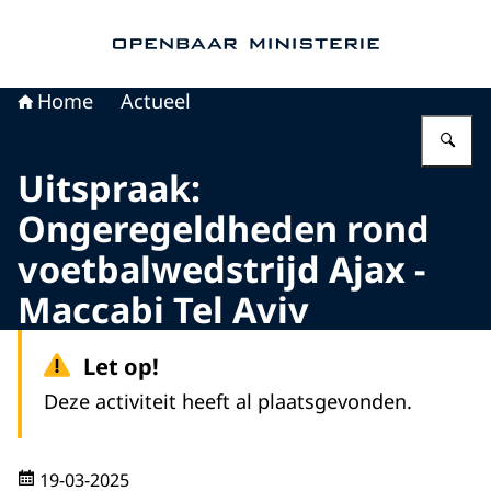
Naar de homepage van Openbaar Ministerie
Home
Actueel
Vu
Uitspraak:
Ongeregeldheden rond
voetbalwedstrijd Ajax -
Maccabi Tel Aviv
Let op!
Deze activiteit heeft al plaatsgevonden.
19-03-2025