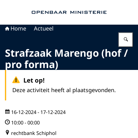
Naar de homepage van Openbaar Ministerie
Home
Actueel
Vu
Strafzaak Marengo (hof /
pro forma)
Let op!
Deze activiteit heeft al plaatsgevonden.
16-12-2024
- 17-12-2024
10:00
-
00:00
rechtbank Schiphol