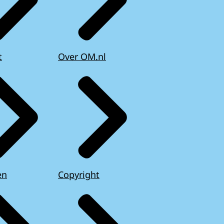
t
Over OM.nl
en
Copyright