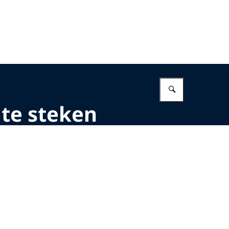
Vul in wat 
te steken