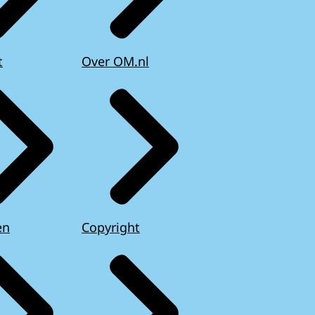
t
Over OM.nl
en
Copyright