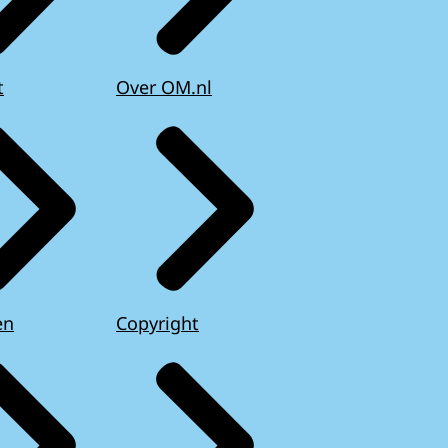
t
Over OM.nl
en
Copyright