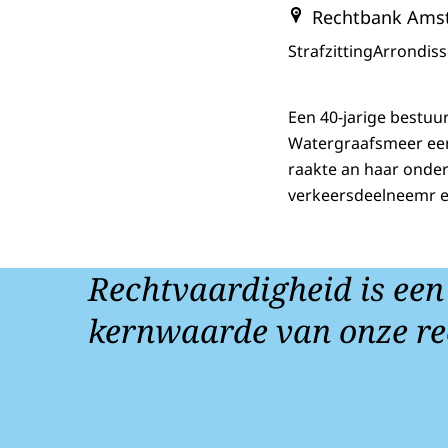
Rechtbank Ams
Strafzitting
Arrondis
Een 40-jarige bestuu
Watergraafsmeer een
raakte an haar onde
verkeersdeelneemr e
Rechtvaardigheid is een
kernwaarde van onze re