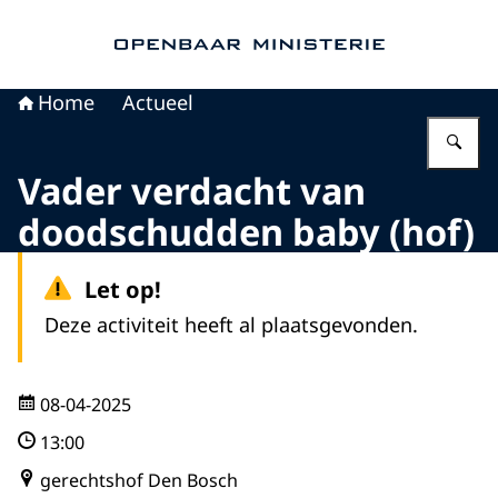
Naar de homepage van Openbaar Ministerie
Home
Actueel
Vu
Vader verdacht van
doodschudden baby (hof)
Let op!
Deze activiteit heeft al plaatsgevonden.
08-04-2025
13:00
gerechtshof Den Bosch